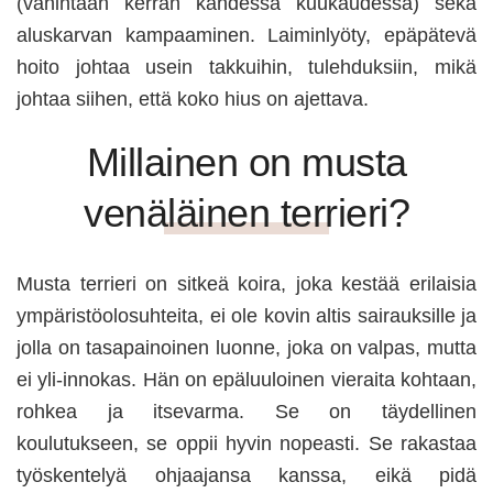
(vähintään kerran kahdessa kuukaudessa) sekä
aluskarvan kampaaminen. Laiminlyöty, epäpätevä
hoito johtaa usein takkuihin, tulehduksiin, mikä
johtaa siihen, että koko hius on ajettava.
Millainen on musta
venäläinen terrieri?
Musta terrieri on sitkeä koira, joka kestää erilaisia
ympäristöolosuhteita, ei ole kovin altis sairauksille ja
jolla on tasapainoinen luonne, joka on valpas, mutta
ei yli-innokas. Hän on epäluuloinen vieraita kohtaan,
rohkea ja itsevarma. Se on täydellinen
koulutukseen, se oppii hyvin nopeasti. Se rakastaa
työskentelyä ohjaajansa kanssa, eikä pidä